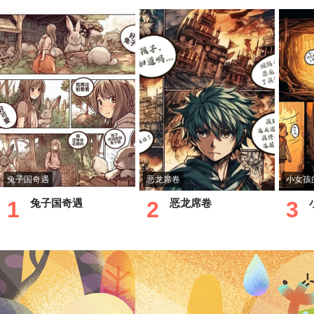
兔子国奇遇
恶龙席卷
小女孩
1
兔子国奇遇
2
恶龙席卷
3